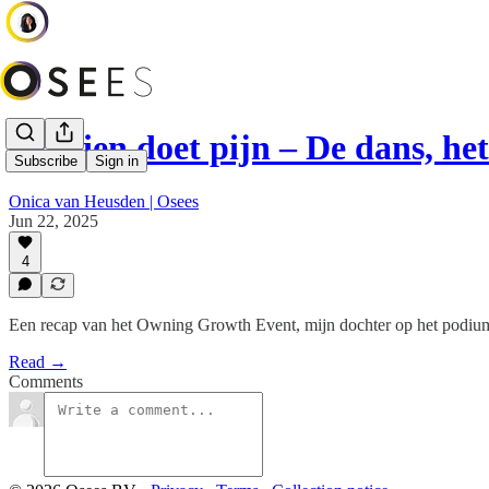
Groeien doet pijn – De dans, he
Subscribe
Sign in
Onica van Heusden | Osees
Jun 22, 2025
4
Een recap van het Owning Growth Event, mijn dochter op het podium en 
Read →
Comments