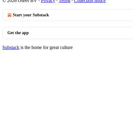
© 2026 Osees BV
·
Privacy
∙
Terms
∙
Collection notice
Start your Substack
Get the app
Substack
is the home for great culture