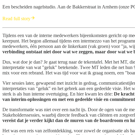
Een bescheiden nagelstudio. Aan de Bakkerstraat in Arnhem (onze PC
Read full story
Tijdens een van de interne medewerkers bijeenkomsten gericht op me
keerpunt. Het begon allemaal tijdens een intermezzo van het program
medewerkers, één persoon aan de linkerkant (vak groen) voor "ja, wi
verbinding ontstaat niet door wat we zeggen, maar door wat we b
Dus, wat doe je dan? Je gaat terug naar de tekentafel. Met het MT, die
interpretatie van wat "geluk" betekende. Twee MT leden die net hun 90
mix voor een rebrand. Het was tijd voor wat ik graag noem, een "bo
Vier sessies later, gewapend met inzicht in gedrag, communicatiestijle
interpretaties van "geluk" en het gebrek aan een gedeelde visie. Het 
sterk is als hun interne overtuiging. En hier kwam les drie:
De kracht 
van interim-oplossingen en met een gedeelde visie en commitment
De transformatie was niet over een nacht ijs. Door de ogen van de me
Stakeholderssessies, waarbij directe feedback van cliënten en zorgver
vereist dat je verder kijkt dan de muren van de boardroom en lu
Het was een reis van zelfontdekking, voor zowel de organisatie als haar