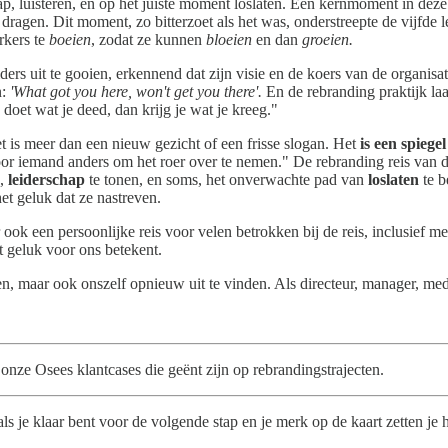
p, luisteren, en op het juiste moment loslaten. Een kernmoment in deze 
 dragen. Dit moment, zo bitterzoet als het was, onderstreepte de vijfde l
kers te
boeien
, zodat ze kunnen
bloeien
en dan
groeien.
lders uit te gooien, erkennend dat zijn visie en de koers van de organi
n:
'What got you here, won't get you there'.
En de rebranding praktijk la
oet wat je deed, dan krijg je wat je kreeg."
et is meer dan een nieuw gezicht of een frisse slogan. Het
is een spiege
or iemand anders om het roer over te nemen." De rebranding reis van de
,
leiderschap
te tonen, en soms, het onverwachte pad van
loslaten
te b
et geluk dat ze nastreven.
 ook een persoonlijke reis voor velen betrokken bij de reis, inclusief m
 geluk voor ons betekent.
ken, maar ook onszelf opnieuw uit te vinden. Als directeur, manager, me
k onze Osees klantcases die geënt zijn op rebrandingstrajecten.
s je klaar bent voor de volgende stap en je merk op de kaart zetten je h