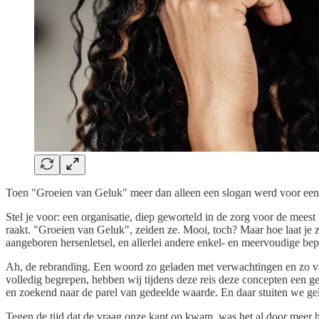
Toen "Groeien van Geluk" meer dan alleen een slogan werd voor een am
Stel je voor: een organisatie, diep geworteld in de zorg voor de mees
raakt. "Groeien van Geluk", zeiden ze. Mooi, toch? Maar hoe laat je zo
aangeboren hersenletsel, en allerlei andere enkel- en meervoudige be
Ah, de rebranding. Een woord zo geladen met verwachtingen en zo va
volledig begrepen, hebben wij tijdens deze reis deze concepten een
en zoekend naar de parel van gedeelde waarde. En daar stuiten we gel
Tegen de tijd dat de vraag onze kant op kwam, was het al door meer ha