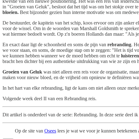
kwestie van een nieuwe positionering. Het was een reis van leiderscha
in "Groeien van Geluk", besloot dat het tijd was om het stokje over te
bloeien.
Best bijzonder gezien hun interne motivatie was om medewer
De bestuurder, de kapitein van het schip, koos ervoor om zijn anker e
voor de wissel. Om in de woorden van Marshall Goldsmith te spreke
wat hiermee bedoelt wordt. Op z'n boeren Hollands dan maar: "Als je d
En exact daar ligt de schoonheid en soms de pijn van
rebranding
. H
we voor staan, en soms, de moedige stap om te zeggen: "Het is tijd vo
we kunnen hebben wanneer we de moed hebben om echt te
luisteren
bracht hen dichter bij een authentieke uitdrukking van wie ze zijn en h
Groeien van Geluk
was niet alleen een reis voor de organisatie, maar
maken voor nieuw bloed, en de vrijheid om opnieuw te definiëren wat
In het hart van elke rebranding, ligt de kans om niet alleen onze mer
Volgende week deel II van een Rebranding reis.
Dit artikel is onderdeel van de serie: Rebranding. In deze serie deel i
Op de site van
Osees
lees je wat we voor je kunnen betekenen al