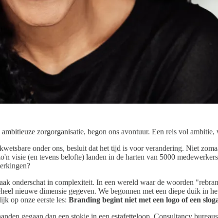
bitieuze zorgorganisatie, begon ons avontuur. Een reis vol ambitie, we
t kwetsbare onder ons, besluit dat het tijd is voor verandering. Niet z
'n visie (en tevens belofte) landen in de harten van 5000 medewerkers, 
perkingen?
ak onderschat in complexiteit. In een wereld waar de woorden "rebra
 geheel nieuwe dimensie gegeven. We begonnen met een diepe duik in 
ijk op onze eerste les:
Branding begint niet met een logo of een slo
nden gegaan dan een stokje in een estafetteloop. Consultancy bureaus, 