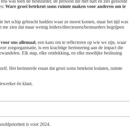
reis was toen de bestuurder, de persoon die met hart en ziel geloofde
es:
Ware groei betekent soms ruimte maken voor anderen om te
satie het schip gebracht hadden waar ze moest komen, maar het tijd was
at me zien dat maar weinig leiders/directeuren/bestuurders begrijpen
l voor ons allemaal
, een kans om te reflecteren op wie we zijn, waar
ze zorgorganisatie, is een krachtige herinnering aan de impact die
ewandelen. Elk stap, elke ontdekking, en elke moeilijke beslissing
ezelf. Het herinnerde eraan dat groei soms betekent loslaten, ruimte
dewerker én klant.
oofdprioriteit is voor 2024.