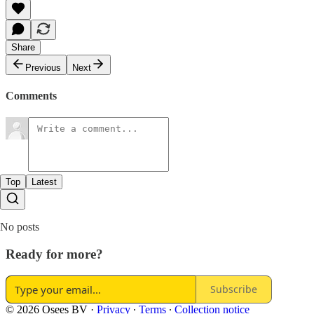
Share
Previous
Next
Comments
Top
Latest
No posts
Ready for more?
Subscribe
© 2026 Osees BV
·
Privacy
∙
Terms
∙
Collection notice