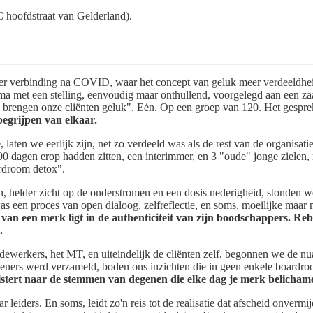
 hoofdstraat van Gelderland).
er verbinding na COVID, waar het concept van geluk meer verdeeldheid 
ma met een stelling, eenvoudig maar onthullend, voorgelegd aan een za
j brengen onze cliënten geluk". Eén. Op een groep van 120. Het gespre
egrijpen van elkaar.
, laten we eerlijk zijn, net zo verdeeld was als de rest van de organisa
 dagen erop hadden zitten, een interimmer, en 3 "oude" jonge zielen, naa
ardroom detox".
n, helder zicht op de onderstromen en een dosis nederigheid, stonden we
was een proces van open dialoog, zelfreflectie, en soms, moeilijke maar
van een merk ligt in de authenticiteit van zijn boodschappers. Reb
.
dewerkers, het MT, en uiteindelijk de cliënten zelf, begonnen we de nu
leners werd verzameld, boden ons inzichten die in geen enkele boardroom
istert naar de stemmen van degenen die elke dag je merk belicham
 leiders. En soms, leidt zo'n reis tot de realisatie dat afscheid onvermi