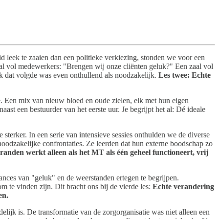
leek te zaaien dan een politieke verkiezing, stonden we voor een
al vol medewerkers: "Brengen wij onze cliënten geluk?" Een zaal vol
k dat volgde was even onthullend als noodzakelijk.
Les twee: Echte
tie. Een mix van nieuw bloed en oude zielen, elk met hun eigen
st een bestuurder van het eerste uur. Je begrijpt het al: Dé ideale
 sterker. In een serie van intensieve sessies onthulden we de diverse
 noodzakelijke confrontaties. Ze leerden dat hun externe boodschap zo
randen werkt alleen als het MT als één geheel functioneert, vrij
ances van "geluk" en de weerstanden ertegen te begrijpen.
 te vinden zijn. Dit bracht ons bij de vierde les:
Echte verandering
en.
jdelijk is. De transformatie van de zorgorganisatie was niet alleen een