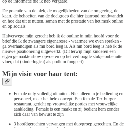
op de informatie die ik heb vergaard.
De potentie van de plek, de mogelijkheden van de omgeving, de
kaart, de behoeften van de doelgroep die hier jaarrond rondwandelt
en hoe dat uit te nutten, samen met de prestatie van het merk online
en op socials.
Halverwege mijn gerecht heb ik de outline in mijn hoofd voor de
brief die ik de zwangere eigenaresse - waarmee we even spraken -
ga overhandigen als mn bord leeg is. Als mn bord leeg is heb ik de
nieuwe positionering uitgewerkt. (Dit terwijl mijn kinderen een
eigen gemaakte show opvoeren op het verhoogde stukje onbenutte
vloer, dat (kinderlogica) als podium fungeert)
Mijn visie voor haar tent:
Female only volledig uitnutten. Niet alleen in je bediening en
personeel, maar het hele concept. Een female Tex burger
restaurant, gericht op vrouwelijke porties met vrouwelijke
aankleding. Female is een markt en zij bedient hem zonder
zich daar van bewust te zijn
3 hoofdgerechten vervangen met duo/groep gerechten. En de