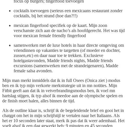
focus op burgers; fingerfood toevoegen
cocktails toevoegen (serieus een mexicaans restaurant zonder
cocktails, bij het strand (hoe dan?!!)
mexican fingerfood specifiek op de kaart. Mijn zoon
verschanste zich aan de nacho’s als hoofdgerecht. Het was tijd
voor mexican female friendly fingerfood
samenwerken met de luxe hotels in haar directe omgeving om
vriendinnen op vakanties te targetten (of moeder en dochter,
zussen,etc) en daar naar toe te trekken. Exclusieve
hotelgastavonden, Madde friends nights, Madde friends
excursions (samenwerken met de strandeigenaren), Madde
female salsa avonden.
Mijn man merkt inmiddels dat ik in full Osees (Onica ziet ) modus
ben en ik typ mijn verkorte merkstrategie uit in mn notities. Mijn
Fitbit geeft aan dat ik in vetverbrandingsmodus ben, ik voel mn
hartslag stijgen, ik typ alsof ik meedoe aan de olympische spelen en
de finish moet halen, alles binnen de tijd.
Als de outline klaar is, schrijf ik de begeleidende brief en gooi het in
chatgpt om het in mijn schrijfstijl te vertalen naar het Italiaans. Als
het er 10 seconden later staat, merk ik pas dat ik weer ademhaal. Het
voelt alsof ik een dag gewerkt heb; 9 minuten en 45 seconden