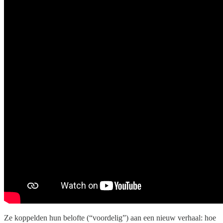
Ze koppelden hun belofte (“voordelig”) aan een nieuw verhaal: hoe