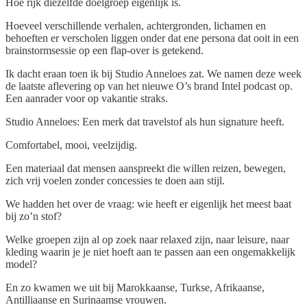
Hoe rijk diezelfde doelgroep eigenlijk is.
Hoeveel verschillende verhalen, achtergronden, lichamen en
behoeften er verscholen liggen onder dat ene persona dat ooit in een
brainstormsessie op een flap-over is getekend.
Ik dacht eraan toen ik bij Studio Anneloes zat. We namen deze week
de laatste aflevering op van het nieuwe O’s brand Intel podcast op.
Een aanrader voor op vakantie straks.
Studio Anneloes: Een merk dat travelstof als hun signature heeft.
Comfortabel, mooi, veelzijdig.
Een materiaal dat mensen aanspreekt die willen reizen, bewegen,
zich vrij voelen zonder concessies te doen aan stijl.
We hadden het over de vraag: wie heeft er eigenlijk het meest baat
bij zo’n stof?
Welke groepen zijn al op zoek naar relaxed zijn, naar leisure, naar
kleding waarin je je niet hoeft aan te passen aan een ongemakkelijk
model?
En zo kwamen we uit bij Marokkaanse, Turkse, Afrikaanse,
Antilliaanse en Surinaamse vrouwen.