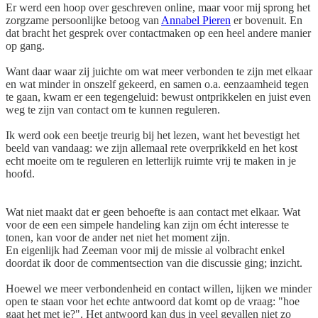
Er werd een hoop over geschreven online, maar voor mij sprong het
zorgzame persoonlijke betoog van
Annabel Pieren
er bovenuit. En
dat bracht het gesprek over contactmaken op een heel andere manier
op gang.
Want daar waar zij juichte om wat meer verbonden te zijn met elkaar
en wat minder in onszelf gekeerd, en samen o.a. eenzaamheid tegen
te gaan, kwam er een tegengeluid: bewust ontprikkelen en juist even
weg te zijn van contact om te kunnen reguleren.
Ik werd ook een beetje treurig bij het lezen, want het bevestigt het
beeld van vandaag: we zijn allemaal rete overprikkeld en het kost
echt moeite om te reguleren en letterlijk ruimte vrij te maken in je
hoofd.
Wat niet maakt dat er geen behoefte is aan contact met elkaar. Wat
voor de een een simpele handeling kan zijn om écht interesse te
tonen, kan voor de ander net niet het moment zijn.
En eigenlijk had Zeeman voor mij de missie al volbracht enkel
doordat ik door de commentsection van die discussie ging; inzicht.
Hoewel we meer verbondenheid en contact willen, lijken we minder
open te staan voor het echte antwoord dat komt op de vraag: "hoe
gaat het met je?". Het antwoord kan dus in veel gevallen niet zo